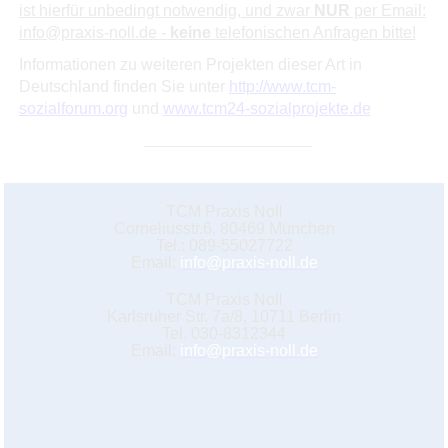
ist hierfür unbedingt notwendig, und zwar
NUR
per Email:
info@praxis-noll.de -
keine
telefonischen Anfragen bitte!
Informationen zu weiteren Projekten dieser Art in
Deutschland finden Sie unter
http://www.tcm-
sozialforum.org
und
www.tcm24-sozialprojekte.de
________________________
TCM Praxis Noll
Corneliusstr.6, 80469 München
Tel.: 089-55027722
Email:
info@praxis-noll.de
TCM Praxis Noll
Karlsruher Str. 7a/8, 10711 Berlin
Tel. 030-8312344
Email:
info@praxis-noll.de