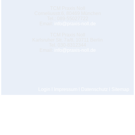
TCM Praxis Noll
Corneliusstr.6, 80469 München
Tel.: 089-55027722
Email:
info@praxis-noll.de
TCM Praxis Noll
Karlsruher Str. 7a/8, 10711 Berlin
Tel. 030-8312344
Email:
info@praxis-noll.de
Login
l
Impressum
l
Datenschutz
l
Sitemap