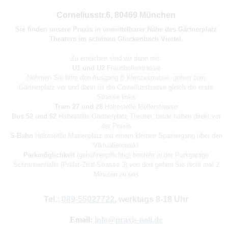
Corneliusstr.6, 80469 München
Sie finden unsere Praxis in unmittelbarer Nähe des Gärtnerplatz
Theaters im schönen Glockenbach Viertel.
Zu erreichen sind wir dann mit:
U1 und U2
Fraunhoferstrasse
Nehmen Sie bitte den Ausgang B Klenzestrasse, gehen zum
Gärtnerplatz vor und dann ist die Corneliusstrasse gleich die erste
Strasse links
Tram 27 und 28
Haltestelle Müllerstrasse
Bus 52 und 62
Haltestelle Gärtnerplatz Theater, beide halten direkt vor
der Praxis
S-Bahn
Haltestelle Marienplatz mit einem kleinen Spaziergang über den
Viktualienmarkt
Parkmöglichkeit
(gebührenpflichtig) besteht in der Parkgarage
Schrannenhalle (Prälat-Zistl-Strasse 3) von dort gehen Sie nicht mal 2
Minuten zu uns
Tel.:
089-55027722
, werktags 8-18 Uhr
Email:
info@praxis-noll.de