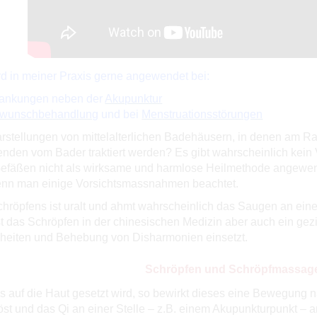
d in meiner Praxis gerne angewendet bei:
ankungen neben der
Akupunktur
rwunschbehandlung
und bei
Menstruationsstörungen
rstellungen von mittelalterlichen Badehäusern, in denen am 
enden vom Bader traktiert werden? Es gibt wahrscheinlich kein
efäßen nicht als wirksame und harmlose Heilmethode angewendet
nn man einige Vorsichtsmassnahmen beachtet.
chröpfens ist uralt und ahmt wahrscheinlich das Saugen an ei
t das Schröpfen in der chinesischen Medizin aber auch ein gez
heiten und Behebung von Disharmonien einsetzt.
Schröpfen und Schröpfmassag
 auf die Haut gesetzt wird, so bewirkt dieses eine Bewegung 
öst und das Qi an einer Stelle – z.B. einem Akupunkturpunkt 