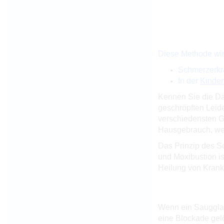
Diese Methode wir
Schmerzerkr
In der
Kinde
Kennen Sie die Da
geschröpften Leid
verschiedensten G
Hausgebrauch, we
Das Prinzip des S
und Moxibustion is
Heilung von Krank
Wenn ein Saugglas
eine Blockade gel