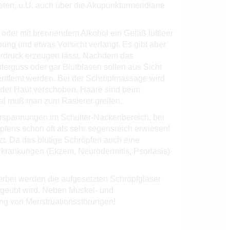
ieten, u.U. auch über die Akupunkturmeridiane
oder mit brennendem Alkohol ein Gefäß luftleer
bung und etwas Vorsicht verlangt. Es gibt aber
terdruck erzeugen lässt. Nachdem das
uterguss oder gar Blutblasen sollen aus Sicht
entfernt werden. Bei der Schröpfmassage wird
f der Haut verschoben. Haare sind beim
mal muß man zum Rasierer greifen.
Verspannungen im Schulter-Nackenbereich, bei
fens schon oft als sehr segensreich erwiesen!
zt. Da das blutige Schröpfen auch eine
rkrankungen (Ekzem, Neurodermitis, Psoriasis)
erbei werden die aufgesetzten Schröpfgläser
usgeübt wird. Neben Muskel- und
ng von Menstruationsstörungen!