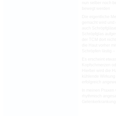
nun selber noch be
bewegt werden
Die eigentliche M
gemacht wird und d
auch Schröpfgläse
Schröpfglas aufges
der TCM dort nich
die Haut vorher m
Schröpfen lästig 
Es erscheint etwa
Kopfschmerzen ode
Hierbei wird die H
kühlende Wirkung 
erfolgreich angew
In meinen Praxen 
rhythmisch angesa
Gelenkerkrankunge