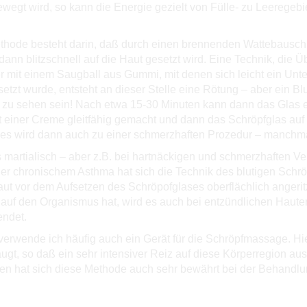
wegt wird, so kann die Energie gezielt von Fülle- zu Leeregeb
ethode besteht darin, daß durch einen brennenden Wattebausch 
ann blitzschnell auf die Haut gesetzt wird. Eine Technik, die Ü
r mit einem Saugball aus Gummi, mit denen sich leicht ein Un
etzt wurde, entsteht an dieser Stelle eine Rötung – aber ein Bl
t zu sehen sein! Nach etwa 15-30 Minuten kann dann das Glas 
it einer Creme gleitfähig gemacht und dann das Schröpfglas au
– es wird dann auch zu einer schmerzhaften Prozedur – manch
s martialisch – aber z.B. bei hartnäckigen und schmerzhaften 
r chronischem Asthma hat sich die Technik des blutigen Schröp
aut vor dem Aufsetzen des Schröpofglases oberflächlich angerit
auf den Organismus hat, wird es auch bei entzündlichen Haute
endet.
verwende ich häufig auch ein Gerät für die Schröpfmassage. Hi
ugt, so daß ein sehr intensiver Reiz auf diese Körperregion a
n hat sich diese Methode auch sehr bewährt bei der Behandlu