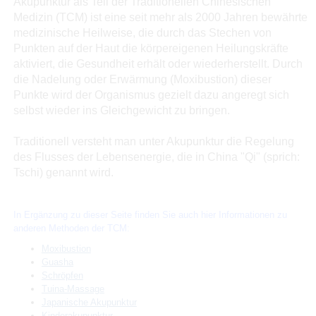
Akupunktur als Teil der Traditionellen Chinesischen
Medizin (TCM) ist eine seit mehr als 2000 Jahren bewährte
medizinische Heilweise, die durch das Stechen von
Punkten auf der Haut die körpereigenen Heilungskräfte
aktiviert, die Gesundheit erhält oder wiederherstellt. Durch
die Nadelung oder Erwärmung (Moxibustion) dieser
Punkte wird der Organismus gezielt dazu angeregt sich
selbst wieder ins Gleichgewicht zu bringen.
Traditionell versteht man unter Akupunktur die Regelung
des Flusses der Lebensenergie, die in China "Qi" (sprich:
Tschi) genannt wird.
In Ergänzung zu dieser Seite finden Sie auch hier Informationen zu
anderen Methoden der TCM:
Moxibustion
Guasha
Schröpfen
Tuina-Massage
Japanische Akupunktur
Kinderakupunktur