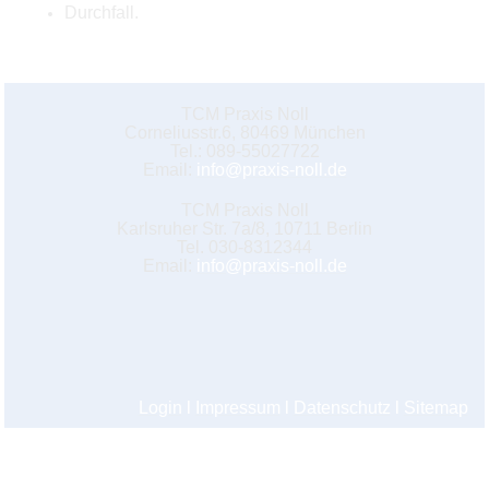
Durchfall.
TCM Praxis Noll
Corneliusstr.6, 80469 München
Tel.: 089-55027722
Email:
info@praxis-noll.de
TCM Praxis Noll
Karlsruher Str. 7a/8, 10711 Berlin
Tel. 030-8312344
Email:
info@praxis-noll.de
Login
l
Impressum
l
Datenschutz
l
Sitemap