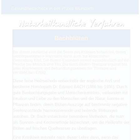
Gesundheitscheck in der Praxis München
Bachblüten
Bei dieser Heilweise wird die Seele des Kranken behandelt, deren
wiedergewonnene Harmonie dann auch zur körperlichen
Gesundung führt. Die Blüten-Essenzen wirken ausschließlich auf die
Psyche bei Mensch und Tier. Die Bach-Blüten-Therapie ergänzt bei
allen Krankheiten und Behandlungsweisen die Therapie und
verstärkt den Erfolg.
Diese feine Heilmethode entwickelte der englische Arzt und
berühmte Homöopath Dr. Edward BACH (1886 bis 1936). Durch
gute Beobachtungsgabe und Menschenkenntnis, verbunden mit
Intuition und Liebe zu den Menschen und der Natur, konnte er
Pflanzen finden, deren Blüten-Auszüge auf bestimmte negative
Seelenzustände harmonisierende und heilende Wirkungen
ausüben. Dr. Bach entwickelte besondere Methoden, die man
als Sonnen- und Kochmethode bezeichnet, um die Heilkräfte der
Blüten auf frisches Quellwasser zu übertragen.
Eine Krankheit entsteht nach dieser Lehre dann, wenn das