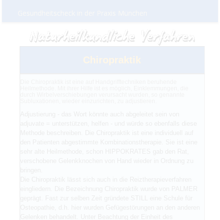
Gesundheitscheck in der Praxis München
Chiropraktik
Die Chiropraktik ist eine auf Handgrifftechniken beruhende
Heilmethode. Mit ihrer Hilfe ist es möglich, Einklemmungen, die
durch Wirbelverschiebungen verursacht wurden, so genannte
Subluxationen, wieder einzurichten, zu adjustieren.
Adjustierung - das Wort könnte auch abgeleitet sein von
adjuvate = unterstützen, helfen - und würde so ebenfalls diese
Methode beschreiben. Die Chiropraktik ist eine individuell auf
den Patienten abgestimmte Kombinationstherapie. Sie ist eine
sehr alte Heilmethode, schon HIPPOKRATES gab den Rat,
verschobene Gelenkknochen von Hand wieder in Ordnung zu
bringen.
Die Chiropraktik lässt sich auch in die Reiztherapieverfahren
eingliedern. Die Bezeichnung Chiropraktik wurde von PALMER
geprägt. Fast zur selben Zeit gründete STILL eine Schule für
Osteopathie, d.h. hier wurden Gefügestörungen an den anderen
Gelenken behandelt. Unter Beachtung der Einheit des