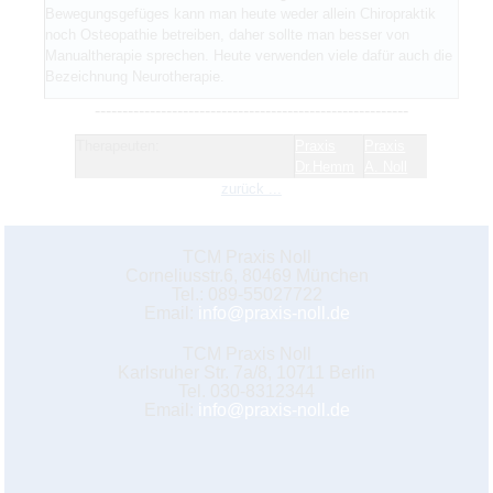
Bewegungsgefüges kann man heute weder allein Chiropraktik
noch Osteopathie betreiben, daher sollte man besser von
Manualtherapie sprechen. Heute verwenden viele dafür auch die
Bezeichnung Neurotherapie.
---------------------------------------------------------
Therapeuten:
Praxis
Praxis
Dr.Hemm
A. Noll
zurück ...
TCM Praxis Noll
Corneliusstr.6, 80469 München
Tel.: 089-55027722
Email:
info@praxis-noll.de
TCM Praxis Noll
Karlsruher Str. 7a/8, 10711 Berlin
Tel. 030-8312344
Email:
info@praxis-noll.de