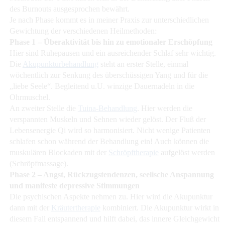
des Burnouts ausgesprochen bewährt.
Je nach Phase kommt es in meiner Praxis zur unterschiedlichen
Gewichtung der verschiedenen Heilmethoden:
Phase 1 – Überaktivität bis hin zu emotionaler Erschöpfung
Hier sind Ruhepausen und ein ausreichender Schlaf sehr wichtig.
Die
Akupunkturbehandlung
steht an erster Stelle, einmal
wöchentlich zur Senkung des überschüssigen Yang und für die
„liebe Seele“. Begleitend u.U. winzige Dauernadeln in die
Ohrmuschel.
An zweiter Stelle die
Tuina-Behandlung
. Hier werden die
verspannten Muskeln und Sehnen wieder gelöst. Der Fluß der
Lebensenergie Qi wird so harmonisiert. Nicht wenige Patienten
schlafen schon während der Behandlung ein! Auch können die
muskulären Blockaden mit der
Schröpftherapie
aufgelöst werden
(Schröpfmassage).
Phase 2 – Angst, Rückzugstendenzen, seelische Anspannung
und manifeste depressive Stimmungen
Die psychischen Aspekte nehmen zu. Hier wird die Akupunktur
dann mit der
Kräutertherapie
kombiniert. Die Akupunktur wirkt in
diesem Fall entspannend und hilft dabei, das innere Gleichgewicht