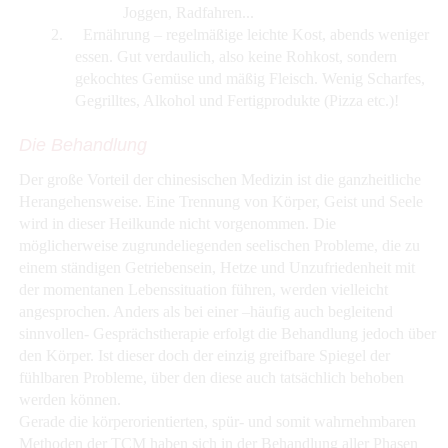
Joggen, Radfahren...
2.
Ernährung – regelmäßige leichte Kost, abends weniger
essen. Gut verdaulich, also keine Rohkost, sondern
gekochtes Gemüse und mäßig Fleisch. Wenig Scharfes,
Gegrilltes, Alkohol und Fertigprodukte (Pizza etc.)!
Die Behandlung
Der große Vorteil der chinesischen Medizin ist die ganzheitliche
Herangehensweise. Eine Trennung von Körper, Geist und Seele
wird in dieser Heilkunde nicht vorgenommen. Die
möglicherweise zugrundeliegenden seelischen Probleme, die zu
einem ständigen Getriebensein, Hetze und Unzufriedenheit mit
der momentanen Lebenssituation führen, werden vielleicht
angesprochen. Anders als bei einer –häufig auch begleitend
sinnvollen- Gesprächstherapie erfolgt die Behandlung jedoch über
den Körper. Ist dieser doch der einzig greifbare Spiegel der
fühlbaren Probleme, über den diese auch tatsächlich behoben
werden können.
Gerade die körperorientierten, spür- und somit wahrnehmbaren
Methoden der TCM haben sich in der Behandlung aller Phasen