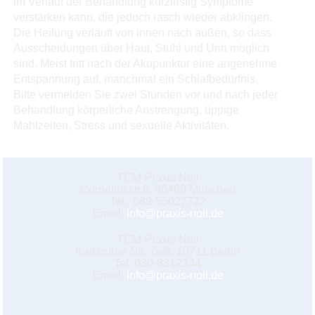
im Verlauf der Behandlung kurzfristig Symptome
verstärken kann, die jedoch rasch wieder abklingen.
Die Heilung verläuft von innen nach außen, so dass
Ausscheidungen über Haut, Stuhl und Urin möglich
sind. Meist tritt nach der Akupunktur eine angenehme
Entspannung auf, manchmal ein Schlafbedürfnis.
Bitte vermeiden Sie zwei Stunden vor und nach jeder
Behandlung körperliche Anstrengung, üppige
Mahlzeiten, Stress und sexuelle Aktivitäten.
TCM Praxis Noll
Corneliusstr.6, 80469 München
Tel.: 089-55027722
Email:
info@praxis-noll.de
TCM Praxis Noll
Karlsruher Str. 7a/8, 10711 Berlin
Tel. 030-8312344
Email:
info@praxis-noll.de