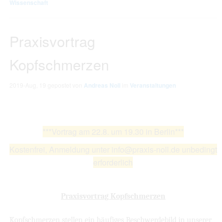
Wissenschaft
Praxisvortrag
Kopfschmerzen
2019-Aug, 19
gepostet von
Andreas Noll
im
Veranstaltungen
***Vortrag am 22.8. um 19.30 in Berlin***
Kostenfrei, Anmeldung unter info@praxis-noll.de unbedingt
erforderlich
Praxisvortrag Kopfschmerzen
Kopfschmerzen stellen ein häufiges Beschwerdebild in unserer