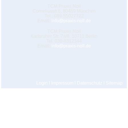
TCM Praxis Noll
Corneliusstr.6, 80469 München
Tel.: 089-55027722
Email:
info@praxis-noll.de
TCM Praxis Noll
Karlsruher Str. 7a/8, 10711 Berlin
Tel. 030-8312344
Email:
info@praxis-noll.de
Login
l
Impressum
l
Datenschutz
l
Sitemap