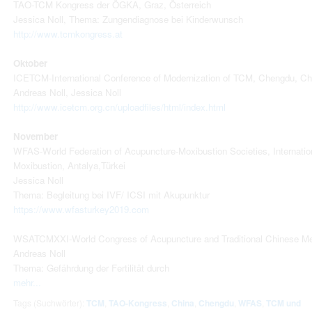
TAO-TCM Kongress der ÖGKA, Graz, Österreich
Jessica Noll, Thema: Zungendiagnose bei Kinderwunsch
http://www.tcmkongress.at
Oktober
ICETCM-International Conference of Modernization of TCM, Chengdu, Ch
Andreas Noll, Jessica Noll
http://www.icetcm.org.cn/uploadfiles/html/index.html
November
WFAS-World Federation of Acupuncture-Moxibustion Societies, Internat
Moxibustion, Antalya,Türkei
Jessica Noll
Thema: Begleitung bei IVF/ ICSI mit Akupunktur
https://www.wfasturkey2019.com
WSATCMXXI-World Congress of Acupuncture and Traditional Chinese Med
Andreas Noll
Thema: Gefährdung der Fertilität durch
mehr...
Tags (Suchwörter):
TCM
,
TAO-Kongress
,
China
,
Chengdu
,
WFAS
,
TCM und