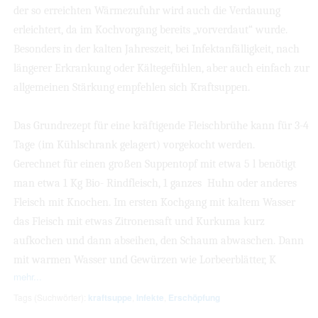
der so erreichten Wärmezufuhr wird auch die Verdauung
erleichtert, da im Kochvorgang bereits „vorverdaut“ wurde.
Besonders in der kalten Jahreszeit, bei Infektanfälligkeit, nach
längerer Erkrankung oder Kältegefühlen, aber auch einfach zur
allgemeinen Stärkung empfehlen sich Kraftsuppen.
Das Grundrezept für eine kräftigende Fleischbrühe kann für 3-4
Tage (im Kühlschrank gelagert) vorgekocht werden.
Gerechnet für einen großen Suppentopf mit etwa 5 l benötigt
man etwa 1 Kg Bio- Rindfleisch, 1 ganzes Huhn oder anderes
Fleisch mit Knochen. Im ersten Kochgang mit kaltem Wasser
das Fleisch mit etwas Zitronensaft und Kurkuma kurz
aufkochen und dann abseihen, den Schaum abwaschen. Dann
mit warmen Wasser und Gewürzen wie Lorbeerblätter, K
mehr...
Tags (Suchwörter):
kraftsuppe
,
Infekte
,
Erschöpfung