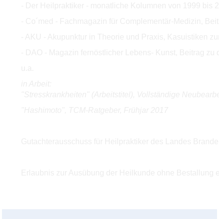
- Der Heilpraktiker - monatliche Kolumnen von 1999 bis 
- Co´med - Fachmagazin für Complementär-Medizin, Bei
- AKU - Akupunktur in Theorie und Praxis, Kasuistiken z
- DAO - Magazin fernöstlicher Lebens- Kunst, Beitrag zu
u.a.
in Arbeit:
"Stresskrankheiten" (Arbeitstitel), Vollständige Neubearb
"Hashimoto", TCM-Ratgeber, Frühjar 2017
Gutachterausschuss für Heilpraktiker des Landes Brandenbu
Erlaubnis zur Ausübung der Heilkunde ohne Bestallung er