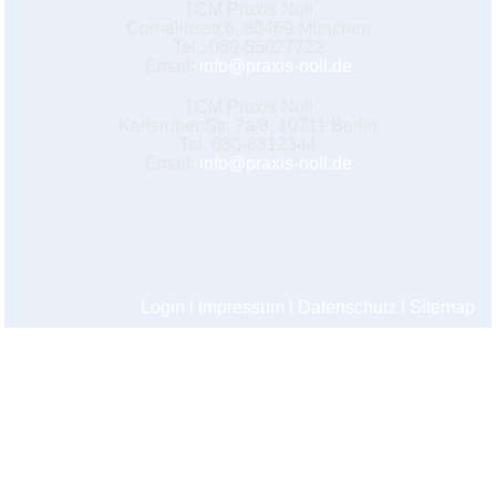
TCM Praxis Noll
Corneliusstr.6, 80469 München
Tel.: 089-55027722
Email:
info@praxis-noll.de
TCM Praxis Noll
Karlsruher Str. 7a/8, 10711 Berlin
Tel. 030-8312344
Email:
info@praxis-noll.de
Login
l
Impressum
l
Datenschutz
l
Sitemap