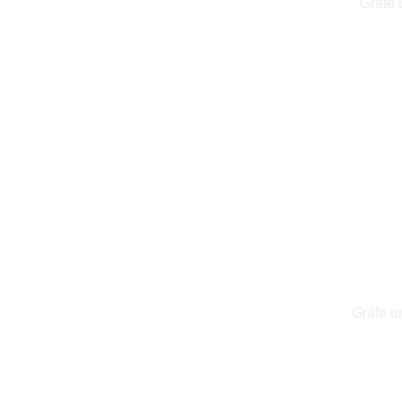
Gräfe 
Gräfe u