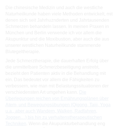
Die chinesische Medizin und auch die westliche
Naturheilkunde haben viele Methoden entwickelt, mit
denen sich seit Jahrhuznderten und Jahrtausenden
Schmerzen behandeln lassen. In meinen Praxen in
München und Berlin verwende ich vor allem die
Akupunktur und die Moxibustion, aber auch die aus
unserer westlichen Naturheilkunde stammende
Blutegeltherapie.
Jede Schmerztherapie, die dauerhaften Erfolg über
die unmittelbare Schmerzbeseitigung anstrebt,
bezieht den Patienten aktiv in die Behandlung mit
ein. Das bedeutet vor allem die Fähigkeiten zu
verbessern, wie man mit Belastungssituationen der
verschiedensten Art umgehen kann.
Die
Überlegungen reichen von Ernährungsplänen über
Atem- und Bewegungsübungen (Qigong, Taiji, Yoga
u.a., aber auch Wandern, Walken, Radfahren,
Joggen…) bis hin zu verhaltenstherapeutischen
Techniken
. Wenn die Akupunkturbehandlung eng