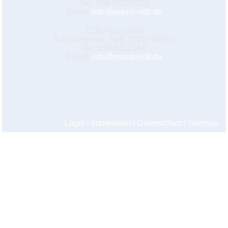
Tel.: 089-55027722
Email:
info@praxis-noll.de
TCM Praxis Noll
Karlsruher Str. 7a/8, 10711 Berlin
Tel. 030-8312344
Email:
info@praxis-noll.de
Login
l
Impressum
l
Datenschutz
l
Sitemap