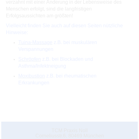
verzahnt mit einer Änderung in der Lebensweise des
Menschen erfolgt, sind die langfristigen
Erfolgsaussichten am größten!
Vielleicht finden Sie auch auf diesen Seiten nützliche
Hinweise:
Tuina-Massage
z.B. bei muskulären
Verspannungen
Schröpfen
z.B. bei Blockaden und
Asthma/Infektneigung
Moxibustion
z.B. bei rheumatischen
Erkrankungen
TCM Praxis Noll
Corneliusstr.6, 80469 München