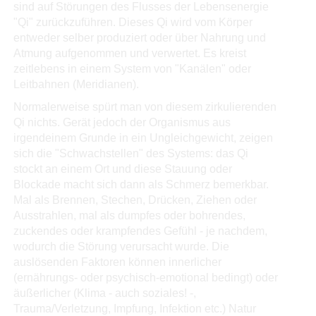
sind auf Störungen des Flusses der Lebensenergie
"Qi" zurückzuführen. Dieses Qi wird vom Körper
entweder selber produziert oder über Nahrung und
Atmung aufgenommen und verwertet. Es kreist
zeitlebens in einem System von "Kanälen" oder
Leitbahnen (Meridianen).
Normalerweise spürt man von diesem zirkulierenden
Qi nichts. Gerät jedoch der Organismus aus
irgendeinem Grunde in ein Ungleichgewicht, zeigen
sich die "Schwachstellen" des Systems: das Qi
stockt an einem Ort und diese Stauung oder
Blockade macht sich dann als Schmerz bemerkbar.
Mal als Brennen, Stechen, Drücken, Ziehen oder
Ausstrahlen, mal als dumpfes oder bohrendes,
zuckendes oder krampfendes Gefühl - je nachdem,
wodurch die Störung verursacht wurde. Die
auslösenden Faktoren können innerlicher
(ernährungs- oder psychisch-emotional bedingt) oder
äußerlicher (Klima - auch soziales! -,
Trauma/Verletzung, Impfung, Infektion etc.) Natur