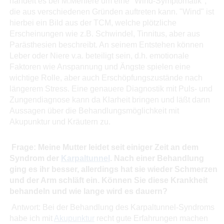
handelt es bei M.Meniere um eine "Wind-Symptomatik",
die aus verschiedenen Gründen auftreten kann. "Wind" ist
hierbei ein Bild aus der TCM, welche plötzliche
Erscheinungen wie z.B. Schwindel, Tinnitus, aber aus
Parästhesien beschreibt. An seinem Entstehen können
Leber oder Niere v.a. beteiligt sein, d.h. emotionale
Faktoren wie Anspannung und Ängste spielen eine
wichtige Rolle, aber auch Erschöpfungszustände nach
längerem Stress. Eine genauere Diagnostik mit Puls- und
Zungendiagnose kann da Klarheit bringen und läßt dann
Aussagen über die Behandlungsmöglichkeit mit
Akupunktur und Kräutern zu.
Frage: Meine Mutter leidet seit einiger Zeit an dem
Syndrom der
Karpaltunnel
. Nach einer Behandlung
ging es ihr besser, allerdings hat sie wieder Schmerzen
und der Arm schläft ein. Können Sie diese Krankheit
behandeln und wie lange wird es dauern?
Antwort: Bei der Behandlung des Karpaltunnel-Syndroms
habe ich mit
Akupunktur
recht gute Erfahrungen machen