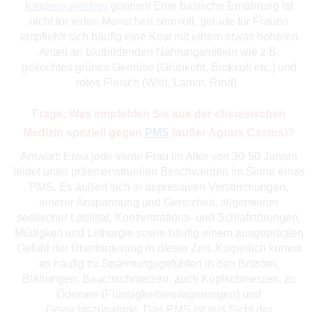
Kinderwunsches
gönnen! Eine basische Ernährung ist
nicht für jeden Menschen sinnvoll, gerade für Frauen
empfiehlt sich häufig eine Kost mit einem etwas höheren
Anteil an blutbildenden Nahrungsmitteln wie z.B.
gekochtes grünes Gemüse (Grünkohl, Brokkoli etc.) und
rotes Fleisch (Wild, Lamm, Rind).
Frage: Was empfehlen Sie aus der chinesischen
Medizin speziell gegen
PMS
(außer Agnus Castus)?
Antwort: Etwa jede vierte Frau im Alter von 30-50 Jahren
leidet unter präemenstruellen Beschwerden im Sinne eines
PMS. Es äußert sich in depressiven Verstimmungen,
innerer Anspannung und Gereizheit, allgemeiner
seelischer Labilität, Konzentrations- und Schlafstörungen,
Müdigkeit und Lethargie sowie häufig einem ausgeprägten
Gefühl der Überforderung in dieser Zeit. Körperlich kommt
es häufig zu Spannungsgefühlen in den Brüsten,
Blähungen, Bauchschmerzen, auch Kopfschmerzen, zu
Ödemen (Flüssigkeitseinlagerungen) und
Gewichtszunahme. Das PMS ist aus Sicht der