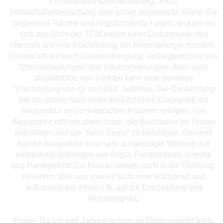
Endokarditis) dahinter verbirgt. EKG,
Ultraschalluntersuchung sind sicher angebracht. Wenn Sie
begleitend Träume und Angstzustände haben, so kann es
sich aus Sicht der TCM neben einer Disharmonie des
Herzens um eine Erschöpfung der Nierenenergie handeln.
Dieses tritt auf nach Überanstrengung, außergewöhnlichen
Stressbelastungen und Traumatisierungen. Aber auch
alsSpätfolge von Infekten kann eine derartige
"Erschöpfung von Qi und Blut" auftreten. Die Behandlung
bei mir würde nach einer ausführlichen Diagnostik mit
Akupunktur und chinesischen Kräutern erfolgen. Die
Akupunktur hilft vor allem dabei, die Blockaden im Thorax
aufzulösen und die "liebe Seele" zu beruhigen. Generell
hat die Akupunktur eine sehr ausgeprägte Wirkung auf
emotionale Störungen wie Angst, Frustrationen, Unruhe
und Panikgefühl! Die Kräuter wirken auch in die Richtung,
bewirken aber aus meiner Sicht eher kräftigend und
aufbauend-bei Ihnen z.B. auf die Erschöpfung und
Ruhelosigkeit.
Frage: Da ich seit Jahren schon an Übergewicht leide