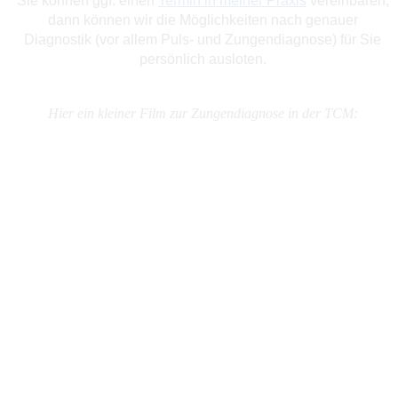
Sie können ggf. einen
Termin in meiner Praxis
vereinbaren,
dann können wir die Möglichkeiten nach genauer
Diagnostik (vor allem Puls- und Zungendiagnose) für Sie
persönlich ausloten.
Hier ein kleiner Film zur Zungendiagnose in der TCM: