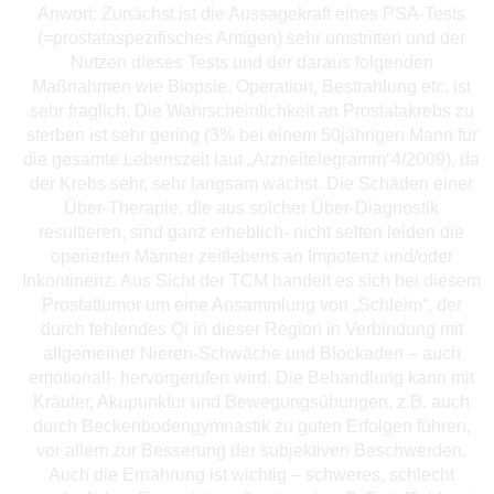
Anwort: Zunächst ist die Aussagekraft eines PSA-Tests
(=prostataspezifisches Antigen) sehr umstritten und der
Nutzen dieses Tests und der daraus folgenden
Maßnahmen wie Biopsie, Operation, Bestrahlung etc. ist
sehr fraglich. Die Wahrscheinlichkeit an Prostatakrebs zu
sterben ist sehr gering (3% bei einem 50jährigen Mann für
die gesamte Lebenszeit laut „Arzneitelegramm“4/2009), da
der Krebs sehr, sehr langsam wächst. Die Schäden einer
Über-Therapie, die aus solcher Über-Diagnostik
resultieren, sind ganz erheblich- nicht selten leiden die
operierten Männer zeitlebens an Impotenz und/oder
Inkontinenz. Aus Sicht der TCM handelt es sich bei diesem
Prostattumor um eine Ansammlung von „Schleim“, der
durch fehlendes Qi in dieser Region in Verbindung mit
allgemeiner Nieren-Schwäche und Blockaden – auch
emotional!- hervorgerufen wird. Die Behandlung kann mit
Kräuter, Akupunktur und Bewegungsübungen, z.B. auch
durch Beckenbodengymnastik zu guten Erfolgen führen,
vor allem zur Besserung der subjektiven Beschwerden.
Auch die Ernährung ist wichtig – schweres, schlecht