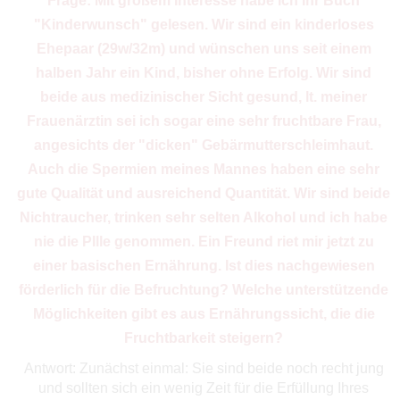
Frage: Mit großem Interesse habe ich Ihr Buch
"Kinderwunsch" gelesen. Wir sind ein kinderloses
Ehepaar (29w/32m) und wünschen uns seit einem
halben Jahr ein Kind, bisher ohne Erfolg. Wir sind
beide aus medizinischer Sicht gesund, lt. meiner
Frauenärztin sei ich sogar eine sehr fruchtbare Frau,
angesichts der "dicken" Gebärmutterschleimhaut.
Auch die Spermien meines Mannes haben eine sehr
gute Qualität und ausreichend Quantität. Wir sind beide
Nichtraucher, trinken sehr selten Alkohol und ich habe
nie die PIlle genommen. Ein Freund riet mir jetzt zu
einer basischen Ernährung. Ist dies nachgewiesen
förderlich für die Befruchtung? Welche unterstützende
Möglichkeiten gibt es aus Ernährungssicht, die die
Fruchtbarkeit steigern?
Antwort: Zunächst einmal: Sie sind beide noch recht jung
und sollten sich ein wenig Zeit für die Erfüllung Ihres