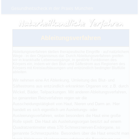
Gesundheitscheck in der Praxis München
Ableitungsverfahren
Ableitungsverfahren stellen therapeutische Eingriffe - auf natürlichem
Wege - in den Organismus dar. Durch Ableitungsverfahren greifen
wir in krankhafte Lebensvorgänge, in gestörte Funktionen des
Körpers ein, indem wir den Blut- und Säftestrom aus Regionen des
Körpers mit Kreislaufstauungen und entzündlich bedingter Blutfülle
ableiten.
Wir nehmen eine Art Ablenkung, Umleitung des Blut- und
Säftestroms aus entzündlich erkrankten Organen vor, z.B. durch
Wickel, Bäder, Teilpackungen. Mit anderen Ableitungsverfahren,
so genannten Reizverfahren regen wir die
Ausscheidungstätigkeit von Haut, Nieren und Darm an. Hier
handelt es sich eigentlich um Ausleitungs- oder
Ausleerungsverfahren, wobei besonders die Haut eine große
Rolle spielt. Die Haut als Ausleitungsorgan besitzt auf einem
Quadratzentimeter etwa 170 Schmerznerven-Endorgane, so
genannte Schmerzpunkte. Besonders über die Haut erreicht man