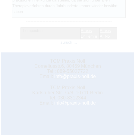
praktischen Heilkunde darstellen, da sie sich unter allen
Therapieverfahren durch Jahrhunderte immer wieder bewährt
haben.
---------------------------------------------------------
Therapeuten:
Praxis
Praxis
Dr.Hemm
A. Noll
zurück ...
TCM Praxis Noll
Corneliusstr.6, 80469 München
Tel.: 089-55027722
Email:
info@praxis-noll.de
TCM Praxis Noll
Karlsruher Str. 7a/8, 10711 Berlin
Tel. 030-8312344
Email:
info@praxis-noll.de