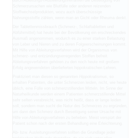
durch Ableitungs-/Ausleerungsverfahren die Beseitigung von
Schmerzursachen wie Blutfülle oder anderen reizenden
Stoffwechselprodukten, wozu auch überschüssige
Nahrungsstoffe zählen, wenn man an Gicht oder Rheuma denkt.
Der Tablettenmissbrauch (Schmerz-, Schlaftabletten und
Abführmittel) hat heute bei der Bevölkerung ein erschreckendes
Ausmaß angenommen, wodurch es zu einer starken Belastung
von Leber und Nieren und zu deren Folgeerscheinungen kommt.
Mit Hilfe von Ableitungsverfahren wird der Organismus von
schmerz- und entzündungserregenden Stoffen befreit.
Ableitungsverfahren gehören zu den noch heute mit großem
Erfolg angewendeten überlieferten hippokratischen Lehren.
Praktiziert man diesen so genannten
Hippokratismus
, so
erhalten Patienten, die unter Schmerzen leiden, nicht, wie heute
üblich, eine Fülle von schmerzstillenden Mitteln. Im Sinne der
Naturheilkunde werden einem Patienten schmerzstillende Mittel
sehr selten verabreicht, was nicht heißt, dass er lange leiden
soll, sondern man sucht die Natur des Schmerzes zu ergründen,
um dann den Schmerz durch Beseitigung seiner Ursache mit
Hilfe von Ableitungsverfahren zu beheben. Meist verspürt der
Patient schon nach der ersten Behandlung eine Erleichterung.
Ab- bzw. Ausleitungsverfahren sollten die Grundlage jeder