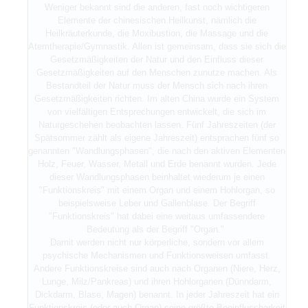
Weniger bekannt sind die anderen, fast noch wichtigeren
Elemente der chinesischen Heilkunst, nämlich die
Heilkräuterkunde, die Moxibustion, die Massage und die
Atemtherapie/Gymnastik. Allen ist gemeinsam, dass sie sich die
Gesetzmäßigkeiten der Natur und den Einfluss dieser
Gesetzmäßigkeiten auf den Menschen zunutze machen. Als
Bestandteil der Natur muss der Mensch sich nach ihren
Gesetzmäßigkeiten richten. Im alten China wurde ein System
von vielfältigen Entsprechungen entwickelt, die sich im
Naturgeschehen beobachten lassen. Fünf Jahreszeiten (der
Spätsommer zählt als eigene Jahreszeit) entsprachen fünf so
genannten "Wandlungsphasen", die nach den aktiven Elementen
Holz, Feuer, Wasser, Metall und Erde benannt wurden. Jede
dieser Wandlungsphasen beinhaltet wiederum je einen
"Funktionskreis" mit einem Organ und einem Hohlorgan, so
beispielsweise Leber und Gallenblase. Der Begriff
"Funktionskreis" hat dabei eine weitaus umfassendere
Bedeutung als der Begriff "Organ."
Damit werden nicht nur körperliche, sondern vor allem
psychische Mechanismen und Funktionsweisen umfasst.
Andere Funktionskreise sind auch nach Organen (Niere, Herz,
Lunge, Milz/Pankreas) und ihren Hohlorganen (Dünndarm,
Dickdarm, Blase, Magen) benannt. In jeder Jahreszeit hat ein
Funktionskreis (oder auch Organ) seine größte Beeinflussbarkeit