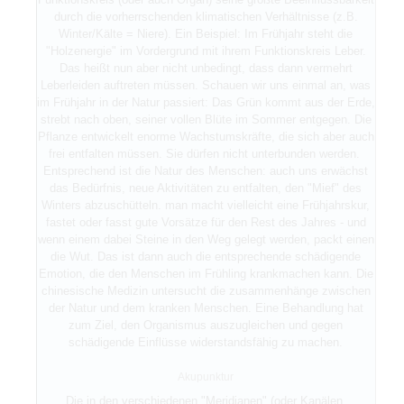
durch die vorherrschenden klimatischen Verhältnisse (z.B.
Winter/Kälte = Niere). Ein Beispiel: Im Frühjahr steht die
"Holzenergie" im Vordergrund mit ihrem Funktionskreis Leber.
Das heißt nun aber nicht unbedingt, dass dann vermehrt
Leberleiden auftreten müssen. Schauen wir uns einmal an, was
im Frühjahr in der Natur passiert: Das Grün kommt aus der Erde,
strebt nach oben, seiner vollen Blüte im Sommer entgegen. Die
Pflanze entwickelt enorme Wachstumskräfte, die sich aber auch
frei entfalten müssen. Sie dürfen nicht unterbunden werden.
Entsprechend ist die Natur des Menschen: auch uns erwächst
das Bedürfnis, neue Aktivitäten zu entfalten, den "Mief" des
Winters abzuschütteln. man macht vielleicht eine Frühjahrskur,
fastet oder fasst gute Vorsätze für den Rest des Jahres - und
wenn einem dabei Steine in den Weg gelegt werden, packt einen
die Wut. Das ist dann auch die entsprechende schädigende
Emotion, die den Menschen im Frühling krankmachen kann. Die
chinesische Medizin untersucht die zusammenhänge zwischen
der Natur und dem kranken Menschen. Eine Behandlung hat
zum Ziel, den Organismus auszugleichen und gegen
schädigende Einflüsse widerstandsfähig zu machen.
Akupunktur
Die in den verschiedenen "Meridianen" (oder Kanälen,