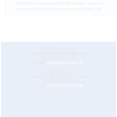
Gehen Sie zumindest bei Bedenken auch zu
anderen Heilpraktikern und vergleichen Sie.
TCM Praxis Noll
Corneliusstr.6, 80469 München
Tel.: 089-55027722
Email:
info@praxis-noll.de
TCM Praxis Noll
Karlsruher Str. 7a/8, 10711 Berlin
Tel. 030-8312344
Email:
info@praxis-noll.de