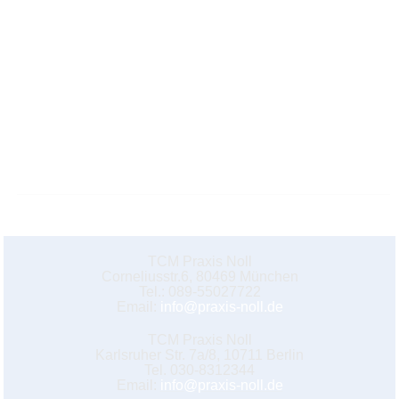
TCM Praxis Noll
Corneliusstr.6, 80469 München
Tel.: 089-55027722
Email:
info@praxis-noll.de
TCM Praxis Noll
Karlsruher Str. 7a/8, 10711 Berlin
Tel. 030-8312344
Email:
info@praxis-noll.de