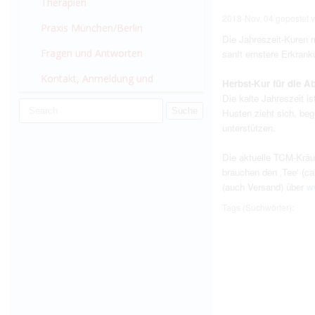
München
Therapien
2018-Nov, 04
gepostet 
Praxis München/Berlin
Die Jahreszeit-­Kuren 
Fragen und Antworten
sanft ernstere Erkran
Kontakt, Anmeldung und
Herbst-Kur für die Ab
Die kalte Jahreszeit 
Wissenswertes
Husten zieht sich, be
unterstützen.
Die aktuelle TCM-­Kräu
brauchen den ‚Tee‘ (c
(auch Versand) über
w
Tags (Suchwörter):