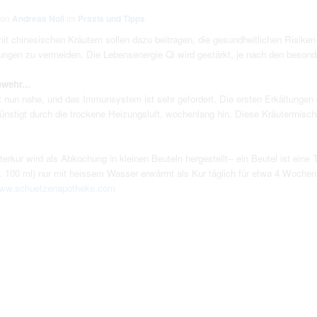
von
Andreas Noll
im
Praxis und Tipps
mit chinesischen Kräutern sollen dazu beitragen, die gesundheitlichen Risik
kungen zu vermeiden. Die Lebensenergie Qi wird gestärkt, je nach den beson
wehr...
ist nun nahe, und das Immunsystem ist sehr gefordert. Die ersten Erkältunge
günstigt durch die trockene Heizungsluft, wochenlang hin. Diese Kräutermis
terkur wird als Abkochung in kleinen Beuteln hergestellt-­‐ ein Beutel ist ein
a. 100 ml) nur mit heissem Wasser erwärmt als Kur täglich für etwa 4 Woche
ww.schuetzenapotheke.com