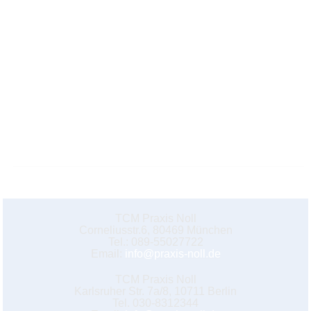
TCM Praxis Noll
Corneliusstr.6, 80469 München
Tel.: 089-55027722
Email:
info@praxis-noll.de
TCM Praxis Noll
Karlsruher Str. 7a/8, 10711 Berlin
Tel. 030-8312344