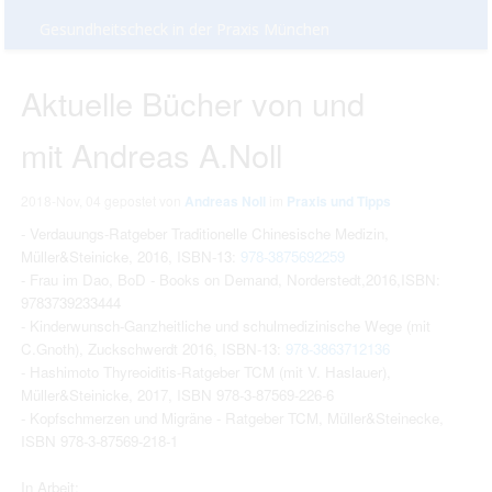
Gesundheitscheck in der Praxis München
Aktuelle Bücher von und
mit Andreas A.Noll
2018-Nov, 04
gepostet von
Andreas Noll
im
Praxis und Tipps
- Verdauungs-Ratgeber Traditionelle Chinesische Medizin,
Müller&Steinicke, 2016, ISBN-13:
978-3875692259
- Frau im Dao, BoD - Books on Demand, Norderstedt,2016,ISBN:
9783739233444
- Kinderwunsch-Ganzheitliche und schulmedizinische Wege (mit
C.Gnoth), Zuckschwerdt 2016, ISBN-13:
978-3863712136
- Hashimoto Thyreoiditis-Ratgeber TCM (mit V. Haslauer),
Müller&Steinicke, 2017, ISBN 978-3-87569-226-6
- Kopfschmerzen und Migräne - Ratgeber TCM, Müller&Steinecke,
ISBN 978-3-87569-218-1
In Arbeit: