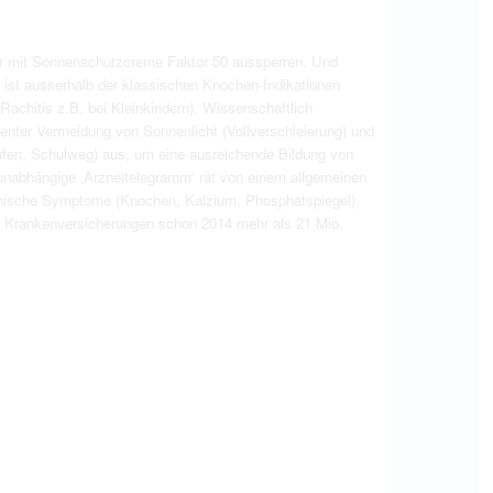
ehr mit Sonnenschutzcreme Faktor 50 aussperren. Und
r ist ausserhalb der klassischen Knochen-Indikationen
Rachitis z.B. bei Kleinkindern). Wissenschaftlich
nter Vermeidung von Sonnenlicht (Vollverschleierung) und
aufen, Schulweg) aus, um eine ausreichende Bildung von
 unabhängige ‚Arzneitelegramm‘ rät von einem allgemeinen
klinische Symptome (Knochen, Kalzium, Phosphatspiegel).
en Krankenversicherungen schon 2014 mehr als 21 Mio.