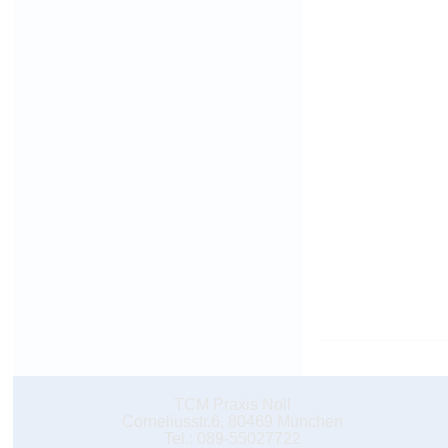
TCM Praxis Noll
Corneliusstr.6, 80469 München
Tel.: 089-55027722