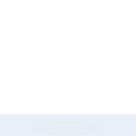
TCM Praxis Noll
Karlsruher Str. 7a/8, 10711 Berlin
Tel. 030-8312344