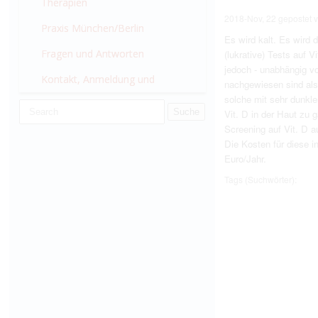
München
Therapien
2018-Nov, 22
gepostet 
Praxis München/Berlin
Es wird kalt. Es wird
Fragen und Antworten
(lukrative) Tests auf 
jedoch - unabhängig vo
Kontakt, Anmeldung und
nachgewiesen sind als
solche mit sehr dunkl
Wissenswertes
Vit. D in der Haut zu
Screening auf Vit. D 
Die Kosten für diese 
Euro/Jahr.
Tags (Suchwörter):