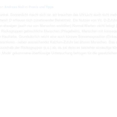
von
Andreas Noll
im
Praxis und Tipps
 dunkel. Sonnenlicht macht sich rar, wir brauchen das UV-Licht auch nicht m
Vitamin D erfreuen sich zunehmender Beliebtheit. Ein Nutzen von Vit. D-Zufuh
n etwaigen (auch nur von Menschen erstellten) Normal-Werten- nicht belegt (
 Risikogruppen gebrechliche Menschen (Pflegeheim), Menschen mit konseque
er Hautfarbe. Grundsätzlich reicht eine auch kürzere Sonnenexposition (Eink
 garantieren - neben ausreichender Kalzium-Zufuhr bei älteren Menschen. Das
ausserhalb der Risikogruppen (s.o.) ab, es sei denn es bestehen eindeutige 
in ‚Mode‘ gekommene überflüssige Untersuchung betrugen für die gesetzlich